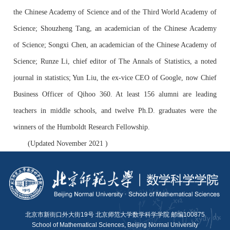
the Chinese Academy of Science and of the Third World Academy of
Science; Shouzheng Tang, an academician of the Chinese Academy
of Science; Songxi Chen, an academician of the Chinese Academy of
Science; Runze Li, chief editor of The Annals of Statistics, a noted
journal in statistics; Yun Liu, the ex-vice CEO of Google, now Chief
Business Officer of Qihoo 360. At least 156 alumni are leading
teachers in middle schools, and twelve Ph.D. graduates were the
winners of the Humboldt Research Fellowship.
(Updated November 2021 )
北京市新街口外大街19号 北京师范大学数学科学学院 邮编100875
School of Mathematical Sciences, Beijing Normal University