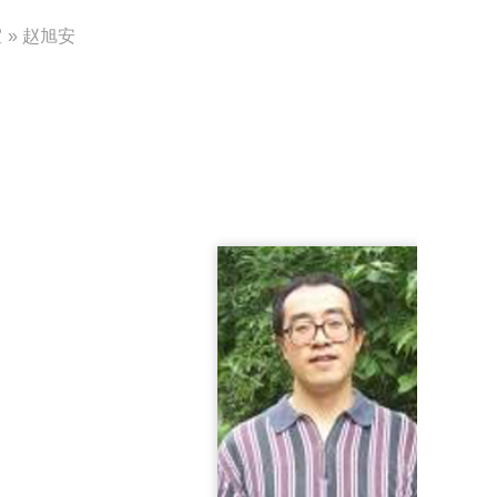
室
» 赵旭安