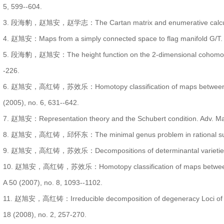
5, 599--604.
3. 段海豹，赵旭安，赵学志：The Cartan matrix and enumerative calculus. J
4. 赵旭安：Maps from a simply connected space to flag manifold G/T. Act
5. 段海豹，赵旭安：The height function on the 2-dimensional cohomology o
-226.
6. 赵旭安，高红铸，苏效乐：Homotopy classification of maps between simp
(2005), no. 6, 631--642.
7. 赵旭安：Representation theory and the Schubert condition. Adv. Mat
8. 赵旭安，高红铸，邱怀东：The minimal genus problem in rational surfaces
9. 赵旭安，高红铸，苏效乐：Decompositions of determinantal varieties. Fro
10. 赵旭安，高红铸，苏效乐：Homotopy classification of maps between r-1 
A 50 (2007), no. 8, 1093--1102.
11. 赵旭安，高红铸：Irreducible decomposition of degeneracy Loci of matr
18 (2008), no. 2, 257-270.