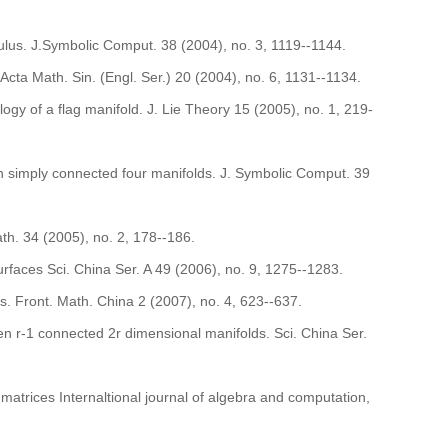
.Symbolic Comput. 38 (2004), no. 3, 1119--1144.
a Math. Sin. (Engl. Ser.) 20 (2004), no. 6, 1131--1134.
f a flag manifold. J. Lie Theory 15 (2005), no. 1, 219-
ly connected four manifolds. J. Symbolic Comput. 39
h. 34 (2005), no. 2, 178--186.
 Sci. China Ser. A 49 (2006), no. 9, 1275--1283.
nt. Math. China 2 (2007), no. 4, 623--637.
connected 2r dimensional manifolds. Sci. China Ser.
ices Internaltional journal of algebra and computation,