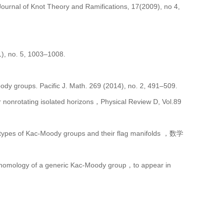
al of Knot Theory and Ramifications, 17(2009), no 4,
, no. 5, 1003–1008.
groups. Pacific J. Math. 269 (2014), no. 2, 491–509.
otating isolated horizons，Physical Review D, Vol.89
s of Kac-Moody groups and their flag manifolds ，数学
omology of a generic Kac-Moody group，to appear in