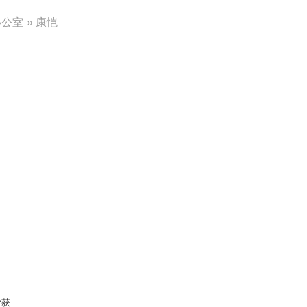
办公室
» 康恺
学获