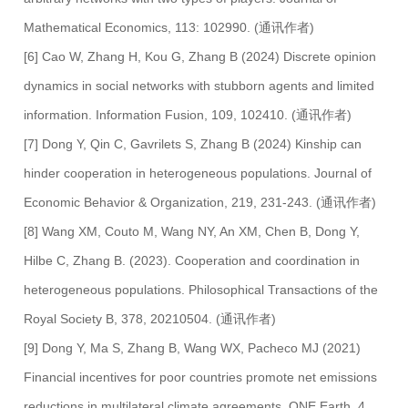
Mathematical Economics, 113: 102990. (通讯作者)
[6] Cao W, Zhang H, Kou G, Zhang B (2024) Discrete opinion
dynamics in social networks with stubborn agents and limited
information. Information Fusion, 109, 102410. (通讯作者)
[7] Dong Y, Qin C, Gavrilets S, Zhang B (2024) Kinship can
hinder cooperation in heterogeneous populations. Journal of
Economic Behavior & Organization, 219, 231-243. (通讯作者)
[8] Wang XM, Couto M, Wang NY, An XM, Chen B, Dong Y,
Hilbe C, Zhang B. (2023). Cooperation and coordination in
heterogeneous populations. Philosophical Transactions of the
Royal Society B, 378, 20210504. (通讯作者)
[9] Dong Y, Ma S, Zhang B, Wang WX, Pacheco MJ (2021)
Financial incentives for poor countries promote net emissions
reductions in multilateral climate agreements. ONE Earth, 4,