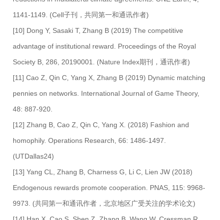
1141-1149. (Cell子刊，共同第一和通讯作者)
[10] Dong Y, Sasaki T, Zhang B (2019) The competitive
advantage of institutional reward. Proceedings of the Royal
Society B, 286, 20190001. (Nature Index期刊，通讯作者)
[11] Cao Z, Qin C, Yang X, Zhang B (2019) Dynamic matching
pennies on networks. International Journal of Game Theory,
48: 887-920.
[12] Zhang B, Cao Z, Qin C, Yang X. (2018) Fashion and
homophily. Operations Research, 66: 1486-1497.
(UTDallas24)
[13] Yang CL, Zhang B, Charness G, Li C, Lien JW (2018)
Endogenous rewards promote cooperation. PNAS, 115: 9968-
9973. (共同第一和通讯作者，北京地区广受关注的学术论文)
[14] Han X, Cao S, Shen Z, Zhang B, Wang W, Cressman R,