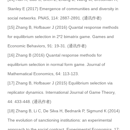
Stanley E (2017) Emergence of communities and diversity in
social networks. PNAS, 114: 2887-2891. (通讯作者)
[15] Zhang B, Hofbauer J (2016) Quantal response methods
for equilibrium selection in 2*2 bimatrix game. Games and
Economic Behaviors, 91: 19-31. (通讯作者)
[16] Zhang B (2016) Quantal response methods for
equilibrium selection in normal form game. Journal of
Mathematical Economics, 64: 113-123.
[17] Zhang B, Hofbauer J (2015) Equilibrium selection via
replicator dynamics. International Journal of Game Theory,
44: 433-448. (通讯作者)
[18] Zhang B, Li C, De Silva H, Bednarik P, Sigmund K (2014)
The evolution of sanctioning institutions: an experimental
approach to the social contract. Experimental Economics, 17: