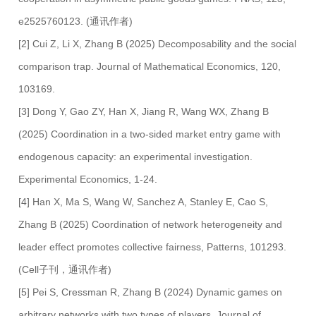
e2525760123. (通讯作者)
[2] Cui Z, Li X, Zhang B (2025) Decomposability and the social
comparison trap. Journal of Mathematical Economics, 120,
103169.
[3] Dong Y, Gao ZY, Han X, Jiang R, Wang WX, Zhang B
(2025) Coordination in a two-sided market entry game with
endogenous capacity: an experimental investigation.
Experimental Economics, 1-24.
[4] Han X, Ma S, Wang W, Sanchez A, Stanley E, Cao S,
Zhang B (2025) Coordination of network heterogeneity and
leader effect promotes collective fairness, Patterns, 101293.
(Cell子刊，通讯作者)
[5] Pei S, Cressman R, Zhang B (2024) Dynamic games on
arbitrary networks with two types of players. Journal of