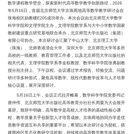
2026
数学课程教学壁垒，探索新时代高等数学教学创新路径，
5
16
年
月
日，首届北京师范大学京珠两地高等数学教学研讨会在
E205
珠海校区励教楼
成功举办。本次会议由北京师范大学数学
科学学院和文理学院主办，文理学院数学系与大中小学数学国家
教材建设重点研究基地联合承办，北京师范大学出版社（集团）
有限公司协办。 本次研讨会汇聚了中山大学、北京理工大学
（珠海）、北师香港浸会大学、深圳大学、北京师范大学等多所
高校的一线教师、教育管理工作者，以及北京师范大学出版社的
相关代表。文理学院数学系李金权教授、数学科学学院张勇副教
授分别主持上、下午议程。会议通过学术报告、经验交流、问题
研讨等多种形式，聚焦高等数学、线性代数教学改革与人才培养
核心议题，展开深度研讨。
5
16
月
日上午，会议正式拉开帷幕，数学科学学院党委书记
唐仲伟、北京师范大学出版社高等教育分社社长周粟为大会致开
幕辞。致辞中明确，高等数学是高校人才培养的基础性核心课
程，教学质量关乎创新型人才培育成效。京珠两地协同办学是优
质教学资源互补共享的重要平台，希望以本次研讨会为契机，搭
建两校区常态化教研交流机制，持续推动高等数学教学改革落地