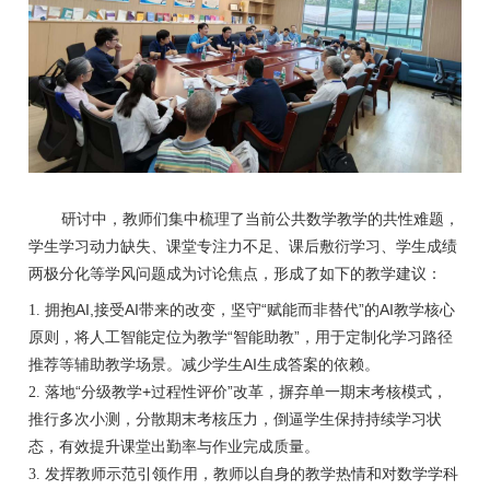
研讨中，教师们集中梳理了当前公共数学教学的共性难题，
学生学习动力缺失、课堂专注力不足、课后敷衍学习、学生成绩
两极分化等学风问题成为讨论焦点，形成了如下的教学建议：
AI,
AI
“
”
AI
1. 拥抱
接受
带来的改变，坚守
赋能而非替代
的
教学核心
“
”
原则，将人工智能定位为教学
智能助教
，用于定制化学习路径
AI
推荐等辅助教学场景。减少学生
生成答案的依赖。
“
+
”
2. 落地
分级教学
过程性评价
改革，摒弃单一期末考核模式，
推行多次小测，分散期末考核压力，倒逼学生保持持续学习状
态，有效提升课堂出勤率与作业完成质量。
3. 发挥教师示范引领作用，教师以自身的教学热情和对数学学科