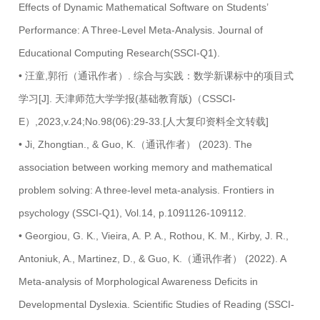
Effects of Dynamic Mathematical Software on Students’
Performance: A Three-Level Meta-Analysis. Journal of
Educational Computing Research(SSCI-Q1).
• 汪童,郭衎（通讯作者）. 综合与实践：数学新课标中的项目式
学习[J]. 天津师范大学学报(基础教育版)（CSSCI-
E）,2023,v.24;No.98(06):29-33.[人大复印资料全文转载]
• Ji, Zhongtian., & Guo, K.（通讯作者） (2023). The
association between working memory and mathematical
problem solving: A three-level meta-analysis. Frontiers in
psychology (SSCI-Q1), Vol.14, p.1091126-109112.
• Georgiou, G. K., Vieira, A. P. A., Rothou, K. M., Kirby, J. R.,
Antoniuk, A., Martinez, D., & Guo, K.（通讯作者） (2022). A
Meta-analysis of Morphological Awareness Deficits in
Developmental Dyslexia. Scientific Studies of Reading (SSCI-