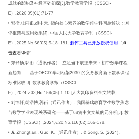
成就的影响及神经基础初探[J].数学教育学报（CSSCI-
E）,2026,35(01):71-77.
• 郭衎,杜丙银,姬中天. 指向核心素养的数学跨学科问题解决：测
评框架与应用效果[J]. 中国人民大学教育学刊（CSSCI-
E）,2025,No.66(05):5-18+181.
测评工具已开放授权使用
（
点
击查看详情
）
• 郑舒畅,郭衎（通讯作者）. 立足当下展望未来：初中数学课程
新趋向——基于OECD“学习框架2030”的义务教育新旧数学课程
标准比较[J]. 数学教育学报（CSSCI-
E）,2024,v.33;No.158(05):1-10.[人大复印资料全文转载]
• 刘怡轩,胡浩博,郭衎（通讯作者）. 我国基础教育学生数学焦虑
与数学学业表现关系研究——基于68篇中文文献的元分析[J]. 教
育学报（CSSCI）,2024,v.20;No.116(02):165-178.
• Ji, Zhongtian., Guo, K.（通讯作者）, & Song, S. (2024).