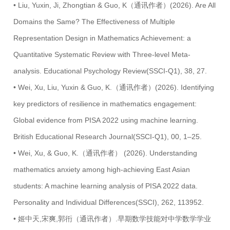
• Liu, Yuxin, Ji, Zhongtian & Guo, K（通讯作者）(2026). Are All
Domains the Same? The Effectiveness of Multiple
Representation Design in Mathematics Achievement: a
Quantitative Systematic Review with Three-level Meta-
analysis. Educational Psychology Review(SSCI-Q1), 38, 27.
• Wei, Xu, Liu, Yuxin & Guo, K.（通讯作者）(2026). Identifying
key predictors of resilience in mathematics engagement:
Global evidence from PISA 2022 using machine learning.
British Educational Research Journal(SSCI-Q1), 00, 1–25.
• Wei, Xu, & Guo, K.（通讯作者） (2026). Understanding
mathematics anxiety among high-achieving East Asian
students: A machine learning analysis of PISA 2022 data.
Personality and Individual Differences(SSCI), 262, 113952.
• 姬中天,宋爽,郭衎（通讯作者）.早期数学技能对中学数学学业