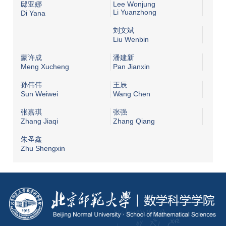
邸亚娜
Lee Wonjung
Li Yuanzhong
Di Yana
刘文斌
Liu Wenbin
蒙许成
潘建新
Meng Xucheng
Pan Jianxin
孙伟伟
王辰
Sun Weiwei
Wang Chen
张嘉琪
张强
Zhang Jiaqi
Zhang Qiang
朱圣鑫
Zhu Shengxin