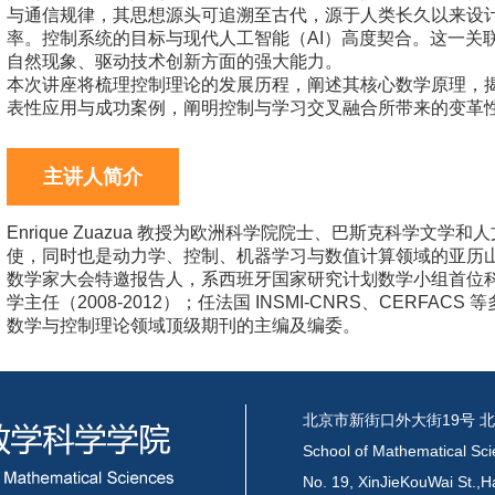
与通信规律，其思想源头可追溯至古代，源于人类长久以来设
率。控制系统的目标与现代人工智能（AI）高度契合。这一关
自然现象、驱动技术创新方面的强大能力。
本次讲座将梳理控制理论的发展历程，阐述其核心数学原理，
表性应用与成功案例，阐明控制与学习交叉融合所带来的变革
主讲人简介
Enrique Zuazua 教授为欧洲科学院院士、巴斯克科学文学
使，同时也是动力学、控制、机器学习与数值计算领域的亚历山大
数学家大会特邀报告人，系西班牙国家研究计划数学小组首位科学
学主任（2008-2012）；任法国 INSMI-CNRS、CERF
数学与控制理论领域顶级期刊的主编及编委。
北京市新街口外大街19号 北
School of Mathematical Sci
No. 19, XinJieKouWai St.,Ha