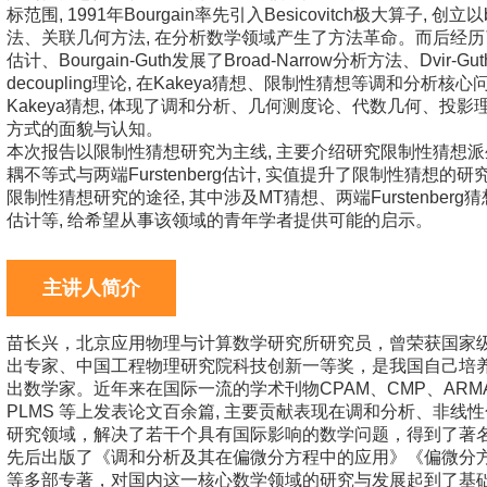
标范围, 1991年Bourgain率先引入Besicovitch极大算
法、关联几何方法, 在分析数学领域产生了方法革命。而后经历了
估计、Bourgain-Guth发展了Broad-Narrow分析方法、Dvir-
decoupling理论, 在Kakeya猜想、限制性猜想等调和分析核
Kakeya猜想, 体现了调和分析、几何测度论、代数几何、投
方式的面貌与认知。
本次报告以限制性猜想研究为主线, 主要介绍研究限制性猜想派生的
耦不等式与两端Furstenberg估计, 实值提升了限制性猜想的
限制性猜想研究的途径, 其中涉及MT猜想、两端Furstenberg猜
估计等, 给希望从事该领域的青年学者提供可能的启示。
主讲人简介
苗长兴，北京应用物理与计算数学研究所研究员，曾荣获国家
出专家、中国工程物理研究院科技创新一等奖，是我国自己培
出数学家。近年来在国际一流的学术刊物CPAM、CMP、ARMA、M
PLMS 等上发表论文百余篇, 主要贡献表现在调和分析、非
研究领域，解决了若干个具有国际影响的数学问题，得到了著名数学家K
先后出版了《调和分析及其在偏微分方程中的应用》《偏微分
等多部专著，对国内这一核心数学领域的研究与发展起到了基