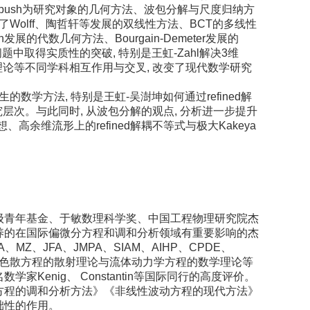
子, 创立以bush为研究对象的几何方法、波包分解与尺度归纳方
Wolff、陶哲轩等发展的双线性方法、BCT的多线性
Guth发展的代数几何方法、Bourgain-Demeter发展的
心问题中取得实质性的突破, 特别是王虹-Zahl解决3维
影理论等不同学科相互作用与交叉, 改变了现代数学研究
数学方法, 特别是王虹-吴澍坤如何通过refined解
研究层次。与此同时, 从波包分解的观点, 分析进一步提升
想、高余维流形上的refined解耦不等式与极大Kakeya
级青年基金、于敏数理科学奖、中国工程物理研究院杰
养的在国际偏微分方程和调和分析领域有重要影响的杰
Z、JFA、JMPA、SIAM、AIHP、CPDE、
线性色散方程的散射理论与流体动力学方程的数学理论等
enig、 Constantin等国际同行的高度评价。
方程的调和分析方法》《非线性波动方程的现代方法》
础性的作用。