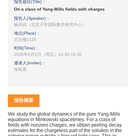
报告题目(Title)：
On a class of Yang-Mills fields with charges
报告人(Speaker)：
杨诗武（北京大学国际数学研究中心）
地点(Place)：
后主楼1125
时间(Time)：
2026年6月5日（周五）14:30-15:30
邀请人(Inviter)：
徐桂香
报告摘要
We study the global dynamics of the pure Yang-Mills
equations in Minkowski spacetimes. For a class of
fields with nonzero charges, we obtain peeling decay
estimates for the chargeless part of the solution in the
exterior region outside a forward light cone. This in