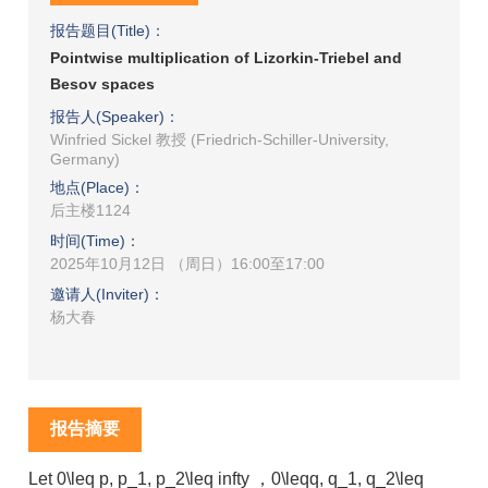
报告题目(Title)：
Pointwise multiplication of Lizorkin-Triebel and
Besov spaces
报告人(Speaker)：
Winfried Sickel 教授 (Friedrich-Schiller-University,
Germany)
地点(Place)：
后主楼1124
时间(Time)：
2025年10月12日 （周日）16:00至17:00
邀请人(Inviter)：
杨大春
报告摘要
Let 0\leq p, p_1, p_2\leq infty ，0\leqq, q_1, q_2\leq