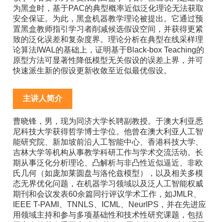
为黑盒时，基于PAC的典型概率近似泛化理论无法获取
安全保证。为此，黑盒机器教学理论被提出。它通过预
置黑盒教师指引学习者削减候选假设空间，并获得更紧
致的泛化误差和复杂度界。理论分析在典型在线采样理
论算法IWAL的基础上，证明基于Black-box Teaching的
原型方法可显著性降低模型无关假设的误差上界，并可
快速派生新的假设更新收敛至近似最优假设。
主讲人简介
曹晓锋，男，现为同济大学长聘副教授。于澳大利亚悉
尼科技大学获得哲学博士学位。他曾在澳大利亚人工智
能研究院、新加坡前沿人工智能中心、香港科技大学、
吉林大学等机构从事教学科研工作与学术交流活动。长
期从事泛化分析理论、凸解析与非凸性近似逼近、非欧
氏几何（如庞加莱圆盘与洛伦兹模型），以及相关多模
态无界优化问题，在机器学习领域以及泛人工智能权威
期刊和会议发表60余篇同行评议学术工作，如JMLR、
IEEE T-PAMI、TNNLS、ICML、NeurIPS，并在先进应
用领域主持和参与多项基础性和技术性研究课题，包括