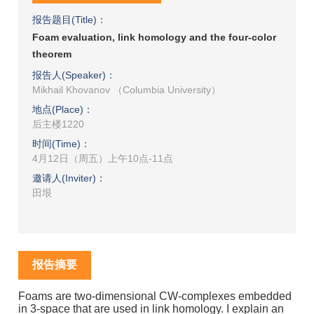
报告题目(Title)：
Foam evaluation, link homology and the four-color
theorem
报告人(Speaker)：
Mikhail Khovanov （Columbia University）
地点(Place)：
后主楼1220
时间(Time)：
4月12日（周五）上午10点-11点
邀请人(Inviter)：
田垠
报告摘要
Foams are two-dimensional CW-complexes embedded
in 3-space that are used in link homology. I explain an