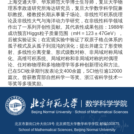
上海交通大学、华东师范大学博士生导师，复旦大学物
理系李政道研究所海达研究员，复旦大学数学科学院兼
职教授。楼教授长期从事量子场论、非线性可积系统理
论及非线性大气与海洋动力学研究，在非线性科学领域
作出了一系列开创性贡献。其代表性成果包括：1988年
成功预言Higgs粒子质量范围（mH = 123 ± 47GeV），
后被实验证实；在宏观实验中验证了双原子格点体系的
孤子模式及从孤子到混沌的演化；提出并建立了形变映
射、多线性分离变量、形式级数对称、非局域对称局域
化、高维可积系统、局域对称和非局域对称的对偶理
论、任对称物理和多地物理学等多种创新理论和方法。
已在SCI收录期刊发表论文400余篇，SCI他引逾12000
篇次。曾获教育部自然科学一等奖、浙江省科学技术一
等奖等多项奖励。
北京市新街口外大街19号 北京师范大学数学科学学院 邮编100875
School of Mathematical Sciences, Beijing Normal University