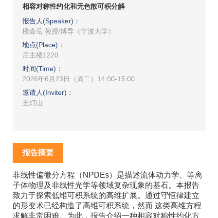
相容对称性约化和无色散可积分解
报告人(Speaker)：
楼森岳 教授/博导（宁波大学）
地点(Place)：
后主楼1220
时间(Time)：
2026年6月23日（周二）14:00-15:00
邀请人(Inviter)：
王灯山
报告摘要
非线性偏微分方程（NPDEs）是描述流体动力学、等离
子体物理及非线性光学等领域复杂现象的基石。本报告
致力于探索低维可积系统的高维扩展。通过守恒律建立
的形变术已经构造了高维可积系统，然而 这类高维方程
求解非常困难。为此，报告介绍一种相容对称性约化方