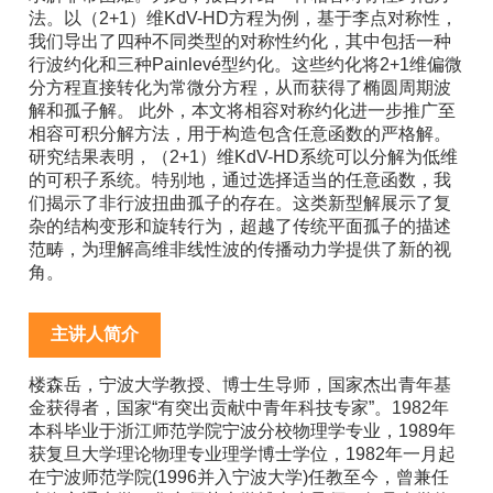
法。以（2+1）维KdV-HD方程为例，基于李点对称性，
我们导出了四种不同类型的对称性约化，其中包括一种
行波约化和三种Painlevé型约化。这些约化将2+1维偏微
分方程直接转化为常微分方程，从而获得了椭圆周期波
解和孤子解。 此外，本文将相容对称约化进一步推广至
相容可积分解方法，用于构造包含任意函数的严格解。
研究结果表明，（2+1）维KdV-HD系统可以分解为低维
的可积子系统。特别地，通过选择适当的任意函数，我
们揭示了非行波扭曲孤子的存在。这类新型解展示了复
杂的结构变形和旋转行为，超越了传统平面孤子的描述
范畴，为理解高维非线性波的传播动力学提供了新的视
角。
主讲人简介
楼森岳，宁波大学教授、博士生导师，国家杰出青年基
金获得者，国家“有突出贡献中青年科技专家”。1982年
本科毕业于浙江师范学院宁波分校物理学专业，1989年
获复旦大学理论物理专业理学博士学位，1982年一月起
在宁波师范学院(1996并入宁波大学)任教至今，曾兼任