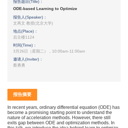
报告题目(Title)：
ODE-based Learning to Optimize
报告人(Speaker)：
文再文 教授(北京大学)
地点(Place)：
后主楼1124
时间(Time)：
3月26日（星期二），10:00am-11:00am
邀请人(Inviter)：
蔡勇勇
报告摘要
In recent years, ordinary differential equation (ODE) has
become a promising starting point to understand the
nature of acceleration methods. However, there still
exits gap between ODE and optimization methods. In
this talk, we introduce the idea behind learn to optimize