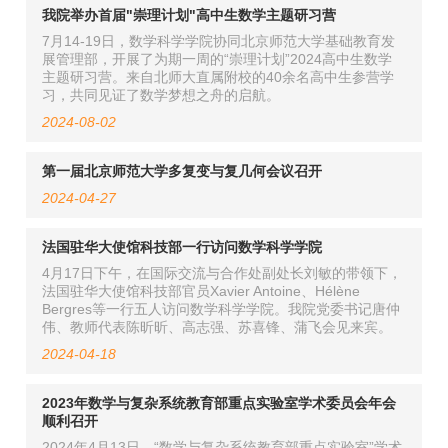
我院举办首届"崇理计划"高中生数学主题研习营
7月14-19日，数学科学学院协同北京师范大学基础教育发
展管理部，开展了为期一周的“崇理计划”2024高中生数学
主题研习营。来自北师大直属附校的40余名高中生参营学
习，共同见证了数学梦想之舟的启航。
2024-08-02
第一届北京师范大学多复变与复几何会议召开
2024-04-27
法国驻华大使馆科技部一行访问数学科学学院
4月17日下午，在国际交流与合作处副处长刘敏的带领下，
法国驻华大使馆科技部官员Xavier Antoine、Hélène
Bergres等一行五人访问数学科学学院。我院党委书记唐仲
伟、教师代表陈昕昕、高志强、苏喜锋、蒲飞会见来宾。
2024-04-18
2023年数学与复杂系统教育部重点实验室学术委员会年会
顺利召开
2024年4月13日，“数学与复杂系统教育部重点实验室”学术