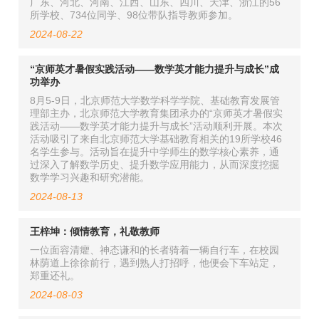
广东、河北、河南、江西、山东、四川、天津、浙江的56
所学校、734位同学、98位带队指导教师参加。
2024-08-22
“京师英才暑假实践活动——数学英才能力提升与成长”成
功举办
8月5-9日，北京师范大学数学科学学院、基础教育发展管
理部主办，北京师范大学教育集团承办的“京师英才暑假实
践活动——数学英才能力提升与成长”活动顺利开展。本次
活动吸引了来自北京师范大学基础教育相关的19所学校46
名学生参与。活动旨在提升中学师生的数学核心素养，通
过深入了解数学历史、提升数学应用能力，从而深度挖掘
数学学习兴趣和研究潜能。
2024-08-13
王梓坤：倾情教育，礼敬教师
一位面容清癯、神态谦和的长者骑着一辆自行车，在校园
林荫道上徐徐前行，遇到熟人打招呼，他便会下车站定，
郑重还礼。
2024-08-03