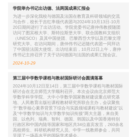
学院举办书记出访德、法两国成果汇报会
为进一步深化我校与德国及法国在教育及科研领域的交流
与合作，校长于吉红率领代表团与2024年10月13日-10月
20日期间进行了出访活动。学院党委书记唐仲伟教授随团
访问了图宾根大学、斯特拉斯堡大学、联合国教科文组织
（UNESCO）及其中国使团、巴黎西岱大学以及巴黎文理
研究大学。在访问期间，唐仲伟书记还随代表团一同拜访
了中国驻法国大使馆。出访结束后，10月22日上午，唐仲
伟书记主持召开了关于访问德国与法国的成果汇报会议。
2024-10-29
第三届中学数学课程与教材国际研讨会圆满落幕
2024年10月12日至14日，第三届中学数学课程与教材国际
研讨会在北京师范大学顺利召开。本次会议由北京师范大
学数学科学学院、大中小学数学国家教材建设重点研究基
地、人民教育出版社课程教材研究所联合主办，会议聚焦
于“数学核心素养背景下综合与实践领域课程与教材建设”以
及“中学数学知识与大学数学知识衔接”两大主题，来自美
国、以色列、瑞典、智利、德国、韩国以及中国香港特别
行政区和中国内陆等国家和地区共34位嘉宾发言，260余名
高校师生、科研机构研究人员、中学一线教师参会，共同
呈现了一场高水平的国际学术盛会。